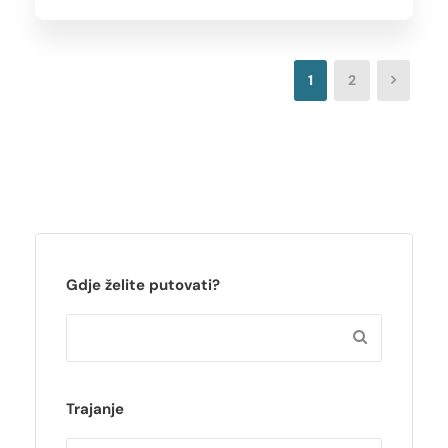
1
2
Gdje želite putovati?
Trajanje