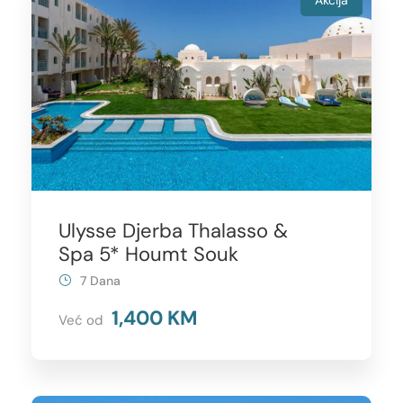
Akcija
Ulysse Djerba Thalasso &
Spa 5* Houmt Souk
7 Dana
1,400 KM
Već od