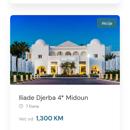
Akcija
Iliade Djerba 4* Midoun
7 Dana
1,300 KM
Već od