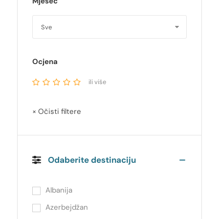
Mjesec
Ocjena
ili više
× Očisti filtere
Odaberite destinaciju
Albanija
Azerbejdžan