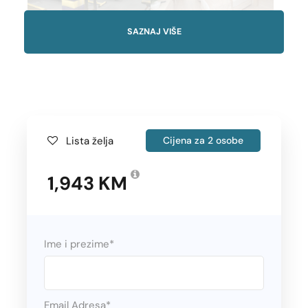
SAZNAJ VIŠE
Galerija
Lista želja
Cijena za 2 osobe
Polasci
1,943 KM
Ime i prezime
*
April
02.04., 05.04., 09.04., 12.04., 16.04., 19.04.,
23.04., 26.04., 30.04.
Email Adresa
*