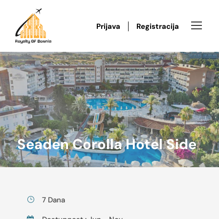
Prijava
Registracija
Seaden Corolla Hotel Side
7 Dana