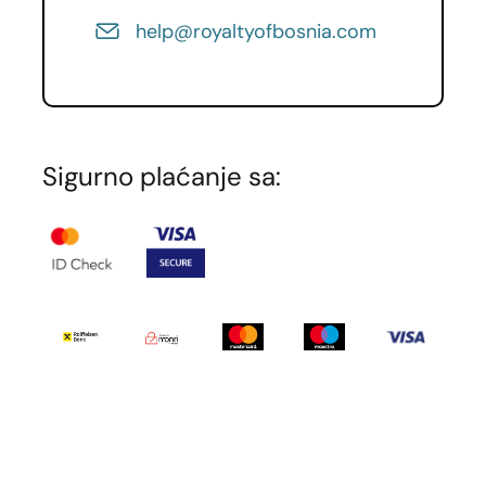
help@royaltyofbosnia.com
Detalji
Na sunčanoj obali Mediterana, tamo gdje se
zlatne plaže stapaju s ostacima drevnih
Sigurno plaćanje sa:
civilizacija, smješten je
Side
– jedna od
najposebnijih destinacija Turske rivijere. Side
je grad u kojem se more, historija i
savremeni odmor susreću na jedinstven
način, nudeći doživljaj koji je istovremeno
miran, sadržajan i duboko autentičan.
Side odiše spokojem i toplinom Mediterana.
Grad ima smiren ritam i prijatnu atmosferu,
idealnu za one koji žele opušten odmor bez