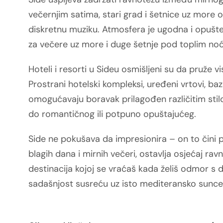
večernjim satima, stari grad i šetnice uz more ož
diskretnu muziku. Atmosfera je ugodna i opušte
za večere uz more i duge šetnje pod toplim n
Hoteli i resorti u Sideu osmišljeni su da pruže v
Prostrani hotelski kompleksi, uređeni vrtovi, baz
omogućavaju boravak prilagođen različitim st
do romantičnog ili potpuno opuštajućeg.
Side ne pokušava da impresionira – on to čini pr
blagih dana i mirnih večeri, ostavlja osjećaj ravn
destinacija kojoj se vraćaš kada želiš odmor s 
sadašnjost susreću uz isto mediteransko sunce