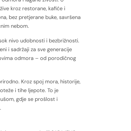
ive kroz restorane, kafiće i
na, bez pretjerane buke, savršena
oćnim nebom.
isok nivo udobnosti i bezbrižnosti.
eni i sadržaji za sve generacije
ilovima odmora – od porodičnog
irodno. Kroz spoj mora, historije,
oteže i tihe ljepote. To je
dušom, gdje se prošlost i
.