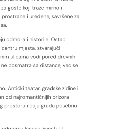
za goste koji traže mirno i
e prostrane i uređene, savršene za
sa.
u odmora i historije. Ostaci
 centru mjesta, stvarajući
menim ulicama vodi pored drevnih
t ne posmatra sa distance, već se
no. Antički teatar, gradske zidine i
n od najromantičnijih prizora
g prostora i daju gradu posebnu
 odmora i lagane živosti. U