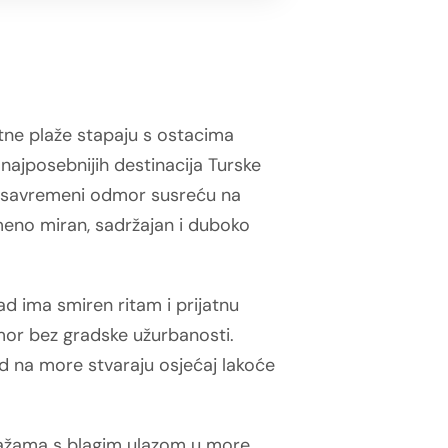
tne plaže stapaju s ostacima
najposebnijih destinacija Turske
a i savremeni odmor susreću na
remeno miran, sadržajan i duboko
d ima smiren ritam i prijatnu
mor bez gradske užurbanosti.
ed na more stvaraju osjećaj lakoće
lažama s blagim ulazom u more,