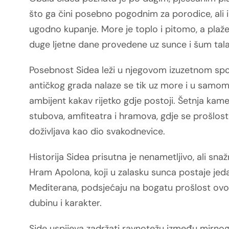
što ga čini posebno pogodnim za porodice, ali i 
ugodno kupanje. More je toplo i pitomo, a plaž
duge ljetne dane provedene uz sunce i šum tala
Posebnost Sidea leži u njegovom izuzetnom spoj
antičkog grada nalaze se tik uz more i u samom
ambijent kakav rijetko gdje postoji. Šetnja ka
stubova, amfiteatra i hramova, gdje se prošlos
doživljava kao dio svakodnevice.
Historija Sidea prisutna je nenametljivo, ali snaž
Hram Apolona, koji u zalasku sunca postaje jeda
Mediterana, podsjećaju na bogatu prošlost ovo
dubinu i karakter.
Side uspijeva zadržati ravnotežu između mirnog