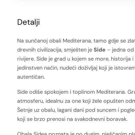
Detalji
Na sunčanoj obali Mediterana, tamo gdje se zla
drevnih civilizacija, smješten je
Side
– jedna od 
rivijere. Side je grad u kojem se more, historij
jedinstven način, nudeći doživljaj koji je istov
autentičan.
Side odiše spokojem i toplinom Mediterana. Gra
atmosferu, idealnu za one koji žele opušten od
Šetnje uz obalu, lagani dani pod suncem i pogl
koji se brzo prenosi na svakodnevni boravak.
Obala Sidea poznata je po dugim, pješčanim p