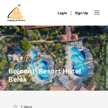
Login
Sign Up
Belconti Resort Hotel
Belek
7 days