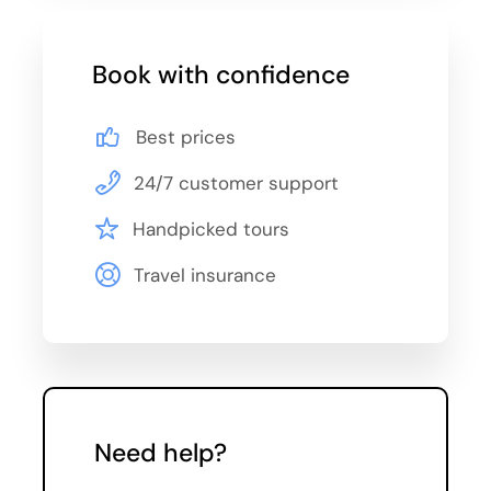
23.07., 26.07., 28.07., 29.07., 30.07.
Book with confidence
August
Best prices
02.08., 04.08., 05.08., 06.08., 09.08., 11.08.,
12.08., 13.08., 16.08., 18.08., 19.08., 20.08.,
24/7 customer support
23.08., 25.08., 26.08., 27.08., 30.08.,
Handpicked tours
September
Travel insurance
01.09., 02.09., 03.09., 06.09., 08.09., 09.09.,
10.09., 13.09., 15.09., 16.09., 17.09., 20.09.,
22.09., 24.09., 27.09., 29.09.
October
Need help?
01.10., 04.10., 06.10., 08.10., 11.10., 13.10., 15.10.