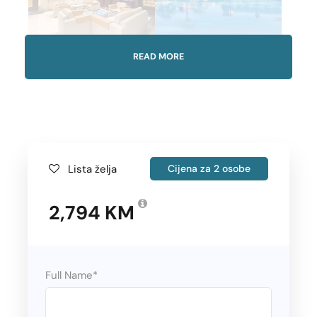
READ MORE
Gallery
Lista želja
Cijena za 2 osobe
Polasci
2,794 KM
Full Name
*
April