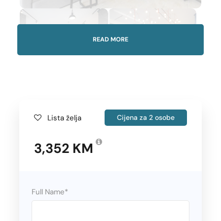
READ MORE
Lista želja
Cijena za 2 osobe
Gallery
3,352 KM
Polasci
Full Name
*