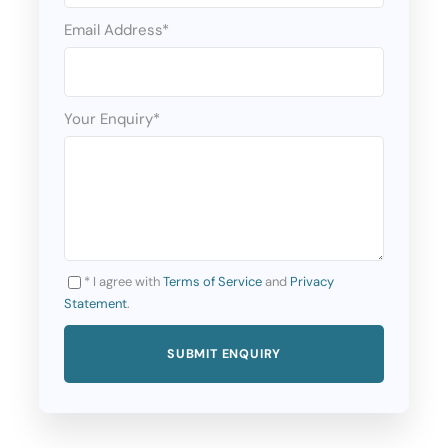
Email Address
*
April
27.04.
Your Enquiry
*
Maj
04.05., 11.05., 18.05., 25.05.
June
* I agree with
Terms of Service
and
Privacy
Statement
.
01.06., 08.06., 12.06., 15.06., 19.06., 22.06.,
26.06., 29.06.
July
03.07., 06.07., 10.07., 13.07., 17.07., 20.07.,