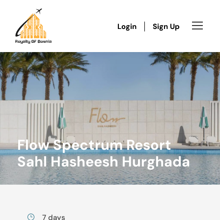
Login
Sign Up
Flow Spectrum Resort
Sahl Hasheesh Hurghada
7 days