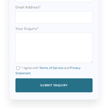
Email Address
*
April
27.04.
Your Enquiry
*
Maj
04.05., 11.05., 18.05., 25.05.
June
* I agree with
Terms of Service
and
Privacy
Statement
.
01.06., 08.06., 12.06., 15.06., 19.06., 22.06.,
26.06., 29.06.
July
03.07., 06.07., 10.07., 13.07., 17.07., 20.07.,