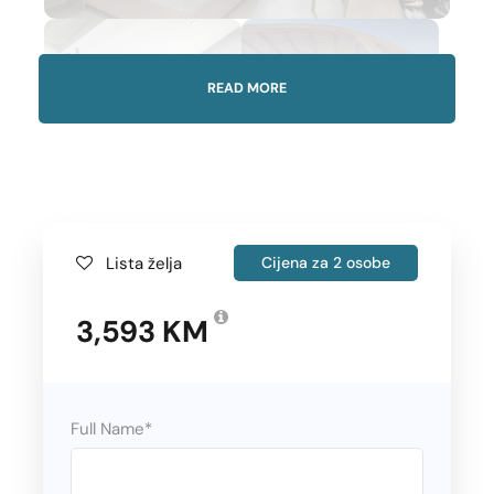
READ MORE
Lista želja
Cijena za 2 osobe
Gallery
3,593 KM
Polasci
Full Name
*