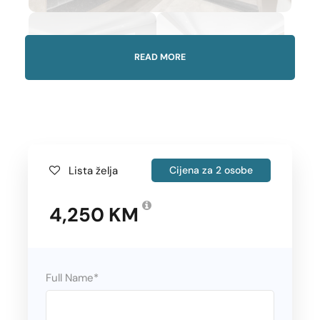
READ MORE
Lista želja
Cijena za 2 osobe
Gallery
4,250 KM
Polasci
Full Name
*