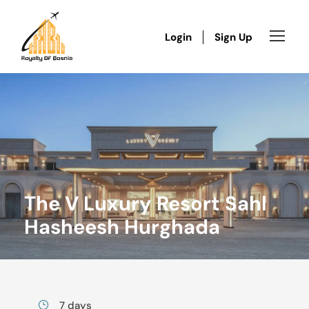
Login
Sign Up
The V Luxury Resort Sahl
Hasheesh Hurghada
7 days