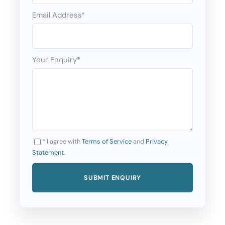
Email Address
*
April
27.04.
Your Enquiry
*
Maj
04.05., 11.05., 18.05., 25.05.
June
* I agree with
Terms of Service
and
Privacy
Statement
.
01.06., 08.06., 12.06., 15.06., 19.06., 22.06.,
26.06., 29.06.
July
03.07., 06.07., 10.07., 13.07., 17.07., 20.07.,